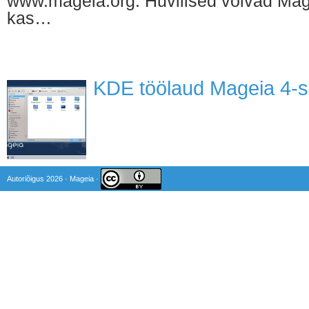
www.mageia.org. Huvilised võivad Mage
kas…
KDE töölaud Mageia 4-s
Autoriõigus 2026 · Mageia ·