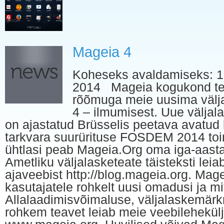
Mageia 4
Koheseks avaldamiseks: 1.
2014 Mageia kogukond te
rõõmuga meie uusima välj
4 – ilmumisest. Uue väljal
on ajastatud Brüsselis peetava avatud
tarkvara suurürituse FOSDEM 2014 toi
ühtlasi peab Mageia.Org oma iga-aast
Ametliku väljalasketeate täisteksti lei
ajaveebist http://blog.mageia.org. Mag
kasutajatele rohkelt uusi omadusi ja m
Allalaadimisvõimaluse, väljalaskemärk
rohkem teavet leiab meie veebilehekülj