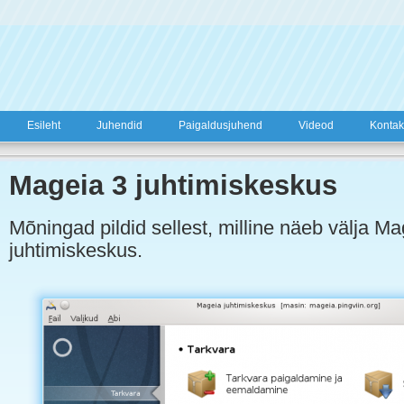
Esileht
Juhendid
Paigaldusjuhend
Videod
Kontak
Mageia 3 juhtimiskeskus
Mõningad pildid sellest, milline näeb välja Ma
juhtimiskeskus.