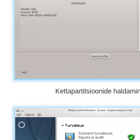
Kettapartitsioonide haldami